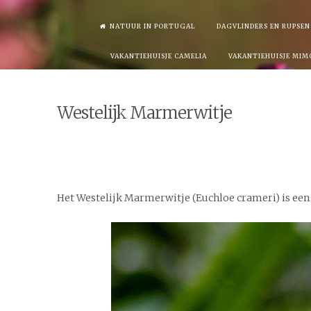
Skip
NATUUR IN PORTUGAL
DAGVLINDERS EN RUPSEN
to
VAKANTIEHUISJE CAMELIA
VAKANTIEHUISJE MIM
content
Westelijk Marmerwitje
Het Westelijk Marmerwitje (Euchloe crameri) is een d