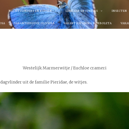
NACHTVLINDERS EN RUPSEN
LIBELLEN EN JUFFERS
INSECTEN
OSA
VAKANTIEHUISJE OLIVEIRA
VAKANTIEWONING BORBOLETA
VAKA
CONTACTGEGEVENS
Westelijk Marmerwitje / Euchloe crameri
agvlinder uit de familie Pieridae, de witjes.