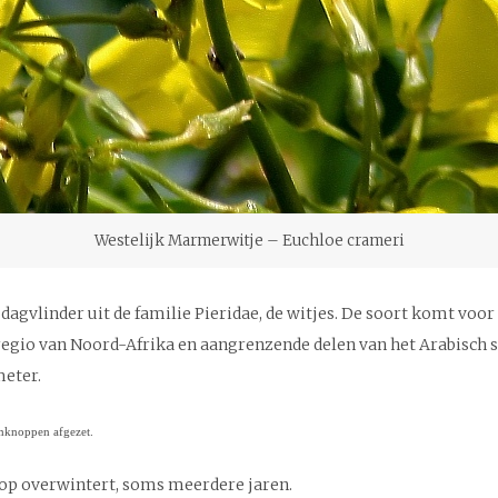
Westelijk Marmerwitje – Euchloe crameri
gvlinder uit de familie Pieridae, de witjes. De soort komt voor o
regio van Noord-Afrika en aangrenzende delen van het Arabisch s
meter.
mknoppen afgezet.
 pop overwintert, soms meerdere jaren.