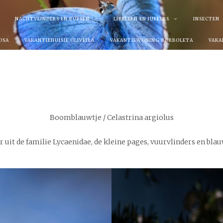
NACHTVLINDERS EN RUPSEN
LIBELLEN EN JUFFERS
INSECTEN
OSA
VAKANTIEHUISJE OLIVEIRA
VAKANTIEWONING BORBOLETA
VAKA
CONTACTGEGEVENS
Boomblauwtje /
Celastrina argiolus
 uit de familie Lycaenidae, de kleine pages, vuurvlinders en blau