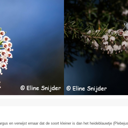
gus en verwijst ernaar dat de soort kleiner is dan het heideblauwtje (Plebejus