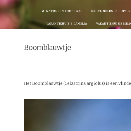
Skip
NATUUR IN PORTUGAL
DAGVLINDERS EN RUPSEN
to
VAKANTIEHUISJE CAMELIA
VAKANTIEHUISJE MIM
content
Boomblauwtje
Het Boomblauwtje (Celastrina argiolus) is een vlinder