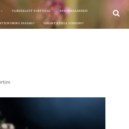
VLINDERLIJST PORTUGAL
BESCHIKBAARHEID
NTIEWONING PASSARO
VAKANTIEVILLA SOBREIRO
wtjes.