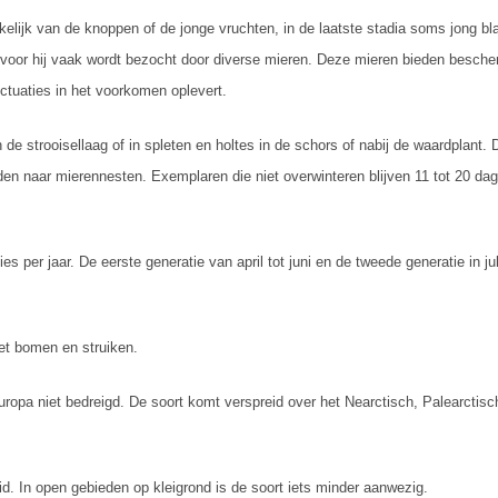
kelijk van de knoppen of de jonge vruchten, in de laatste stadia soms jong bl
arvoor hij vaak wordt bezocht door diverse mieren. Deze mieren bieden besch
tuaties in het voorkomen oplevert.
 de strooisellaag of in spleten en holtes in de schors of nabij de waardplant.
 naar mierennesten. Exemplaren die niet overwinteren blijven 11 tot 20 dage
es per jaar. De eerste generatie van april tot juni en de tweede generatie in 
et bomen en struiken.
ropa niet bedreigd. De soort komt verspreid over het Nearctisch, Palearctisch
id. In open gebieden op kleigrond is de soort iets minder aanwezig.