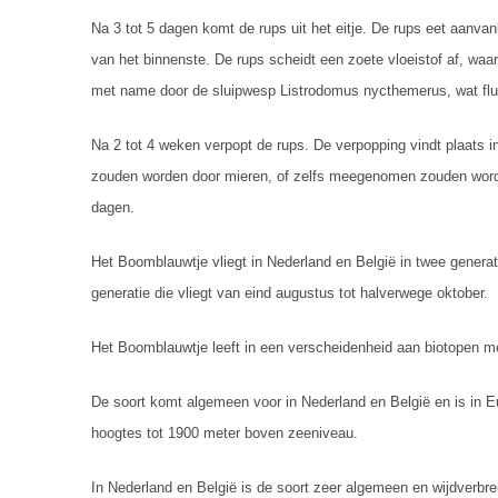
Na 3 tot 5 dagen komt de rups uit het eitje. De rups eet aanvan
van het binnenste. De rups scheidt een zoete vloeistof af, wa
met name door de sluipwesp Listrodomus nycthemerus, wat fluc
Na 2 tot 4 weken verpopt de rups. De verpopping vindt plaats in
zouden worden door mieren, of zelfs meegenomen zouden worden
dagen.
Het Boomblauwtje vliegt in Nederland en België in twee generati
generatie die vliegt van eind augustus tot halverwege oktober.
Het Boomblauwtje leeft in een verscheidenheid aan biotopen m
De soort komt algemeen voor in Nederland en België en is in Eu
hoogtes tot 1900 meter boven zeeniveau.
In Nederland en België is de soort zeer algemeen en wijdverbre