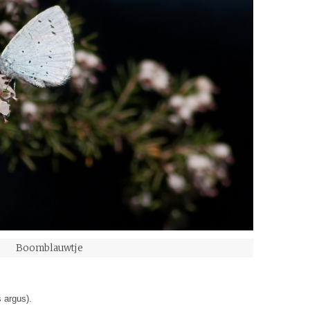
Boomblauwtje
 argus).