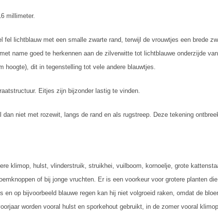
6 millimeter.
 fel lichtblauw met een smalle zwarte rand, terwijl de vrouwtjes een brede zwa
 met name goed te herkennen aan de zilverwitte tot lichtblauwe onderzijde van 
 hoogte), dit in tegenstelling tot vele andere blauwtjes.
raatstructuur. Eitjes zijn bijzonder lastig te vinden.
l dan niet met rozewit, langs de rand en als rugstreep. Deze tekening ontbree
ere klimop, hulst, vlinderstruik, struikhei, vuilboom, kornoelje, grote kattens
oemknoppen of bij jonge vruchten. Er is een voorkeur voor grotere planten die
es en op bijvoorbeeld blauwe regen kan hij niet volgroeid raken, omdat de blo
orjaar worden vooral hulst en sporkehout gebruikt, in de zomer vooral klimop, 